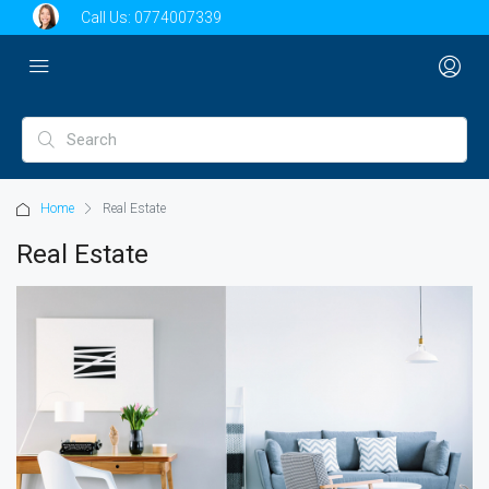
Call Us:
0774007339
Home
Real Estate
Real Estate