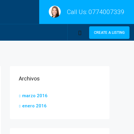
Call Us:
0774007339
CREATE A LISTING
Archivos
marzo 2016
enero 2016