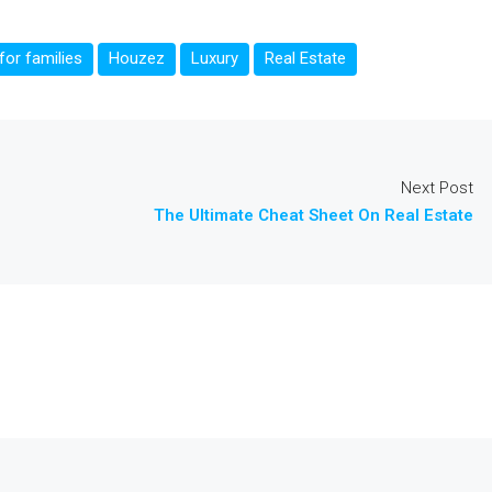
or families
Houzez
Luxury
Real Estate
Next Post
The Ultimate Cheat Sheet On Real Estate