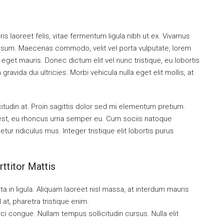
is laoreet felis, vitae fermentum ligula nibh ut ex. Vivamus
 ipsum. Maecenas commodo, velit vel porta vulputate, lorem
get mauris. Donec dictum elit vel nunc tristique, eu lobortis
ravida dui ultricies. Morbi vehicula nulla eget elit mollis, at
citudin at. Proin sagittis dolor sed mi elementum pretium.
est, eu rhoncus urna semper eu. Cum sociis natoque
ur ridiculus mus. Integer tristique elit lobortis purus
ttitor Mattis
a in ligula. Aliquam laoreet nisl massa, at interdum mauris
sl at, pharetra tristique enim.
orci congue. Nullam tempus sollicitudin cursus. Nulla elit