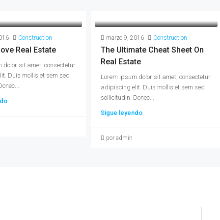
016
Construction
marzo 9, 2016
Construction
ove Real Estate
The Ultimate Cheat Sheet On
Real Estate
dolor sit amet, consectetur
lit. Duis mollis et sem sed
Lorem ipsum dolor sit amet, consectetur
Donec...
adipiscing elit. Duis mollis et sem sed
sollicitudin. Donec...
ndo
Sigue leyendo
por admin