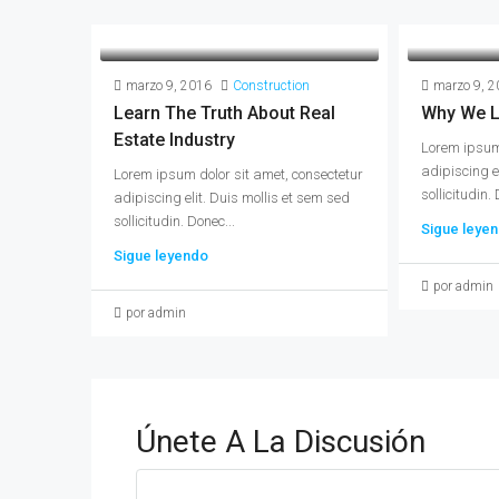
marzo 9, 2016
Construction
marzo 9, 2
Learn The Truth About Real
Why We L
Estate Industry
Lorem ipsum 
adipiscing e
Lorem ipsum dolor sit amet, consectetur
sollicitudin. 
adipiscing elit. Duis mollis et sem sed
sollicitudin. Donec...
Sigue leye
Sigue leyendo
por admin
por admin
Únete A La Discusión