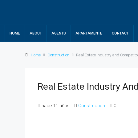
HOME
ABOUT
AGENTS
APARTAMENTE
CONTACT
Home
Construction
Real Estate Industry and Competito
Real Estate Industry An
hace 11 años
Construction
0