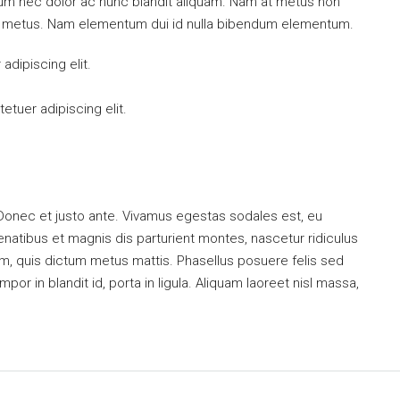
ulum nec dolor ac nunc blandit aliquam. Nam at metus non
mi metus. Nam elementum dui id nulla bibendum elementum.
dipiscing elit.
tuer adipiscing elit.
 Donec et justo ante. Vivamus egestas sodales est, eu
atibus et magnis dis parturient montes, nascetur ridiculus
dum, quis dictum metus mattis. Phasellus posuere felis sed
or in blandit id, porta in ligula. Aliquam laoreet nisl massa,