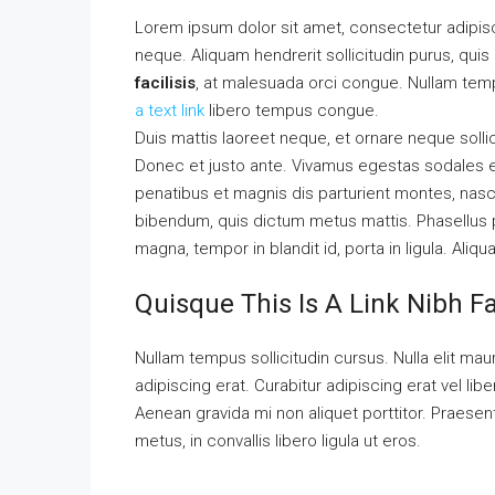
Lorem ipsum dolor sit amet, consectetur adipisci
neque. Aliquam hendrerit sollicitudin purus, qu
facilisis
, at malesuada orci congue. Nullam tempu
a text link
libero tempus congue.
Duis mattis laoreet neque, et ornare neque solli
Donec et justo ante. Vivamus egestas sodales 
penatibus et magnis dis parturient montes, nascet
bibendum, quis dictum metus mattis. Phasellus p
magna, tempor in blandit id, porta in ligula. Aliq
Quisque This Is A Link Nibh F
Nullam tempus sollicitudin cursus. Nulla elit maur
adipiscing erat. Curabitur adipiscing erat vel 
Aenean gravida mi non aliquet porttitor. Praese
metus, in convallis libero ligula ut eros.