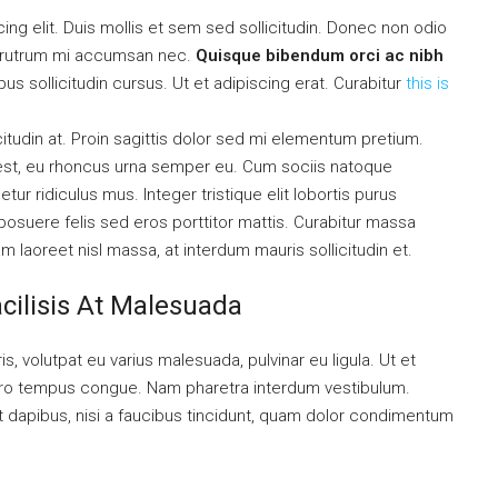
ng elit. Duis mollis et sem sed sollicitudin. Donec non odio
is rutrum mi accumsan nec.
Quisque bibendum orci ac nibh
s sollicitudin cursus. Ut et adipiscing erat. Curabitur
this is
citudin at. Proin sagittis dolor sed mi elementum pretium.
est, eu rhoncus urna semper eu. Cum sociis natoque
ur ridiculus mus. Integer tristique elit lobortis purus
osuere felis sed eros porttitor mattis. Curabitur massa
uam laoreet nisl massa, at interdum mauris sollicitudin et.
acilisis At Malesuada
is, volutpat eu varius malesuada, pulvinar eu ligula. Ut et
libero tempus congue. Nam pharetra interdum vestibulum.
nt dapibus, nisi a faucibus tincidunt, quam dolor condimentum