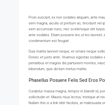
Proin suscipit, ex non sodales aliquam, ante maur
sem magna, iaculis ut pretium ac, tincidunt vel
sem accumsan nunc, nec scelerisque elit turpis e
ante sodales. Etiam posuere leo ut leo laoreet, a g
condimentum est feugiat.
Duis mattis laoreet neque, et ornare neque solli
Donec et justo ante. Vivamus egestas sodales 
penatibus et magnis dis parturient montes, nascet
bibendum, quis dictum metus mattis.
Phasellus Posuere Felis Sed Eros Por
Curabitur massa magna, tempor in blandit id, port
sollicitudin et. Mauris risus lectus, tristique at ni
Nullam this is a link nibh facilisis, at malesuada 